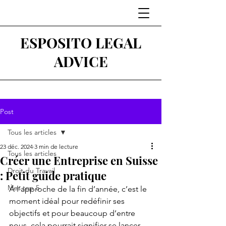
ESPOSITO LEGAL
ADVICE
Post
Tous les articles
23 déc. 2024
3 min de lecture
Tous les articles
Créer une Entreprise en Suisse
Droit du Travail
: Petit guide pratique
Mes top 5
À l’approche de la fin d’année, c’est le 
moment idéal pour redéfinir ses 
objectifs et pour beaucoup d’entre 
nous, cela pourrait signifier se lancer 