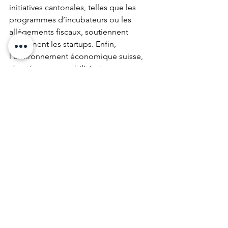
initiatives cantonales, telles que les 
programmes d’incubateurs ou les 
allégements fiscaux, soutiennent 
activement les startups. Enfin, 
l’environnement économique suisse, 
réputé pour sa stabilité et ses 
infrastructures de qualité, constitue un 
atout majeur pour tout entrepreneur. 
En se préparant adéquatement et en 
s’entourant d’experts locaux, les 
expatriés peuvent transformer leur 
projet en une réussite durable dans ce 
pays dynamique. Pour toute question 
ou besoin d’accompagnement 
juridique dans la création de votre 
entreprise, n’hésitez pas à faire appel à 
nos services spécialisés. Nous sommes 
là pour vous guider dans votre projet 
entrepreneurial.