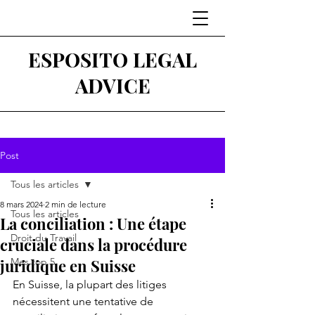
ESPOSITO LEGAL
ADVICE
Post
Tous les articles
8 mars 2024
2 min de lecture
Tous les articles
La conciliation : Une étape
Droit du Travail
cruciale dans la procédure
juridique en Suisse
Mes top 5
En Suisse, la plupart des litiges 
nécessitent une tentative de 