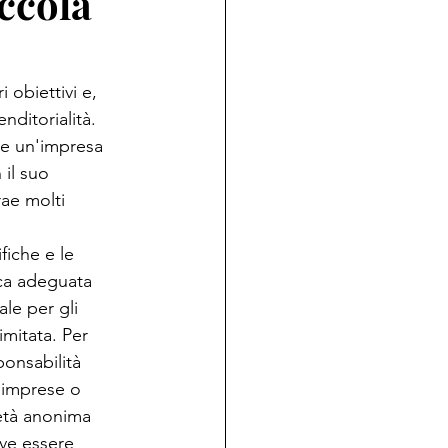
ccola
 obiettivi e, 
nditorialità. 
re un'impresa 
 il suo 
ae molti 
iche e le 
ica adeguata 
le per gli 
imitata. Per 
ponsabilità 
i imprese o 
età anonima 
ve essere 