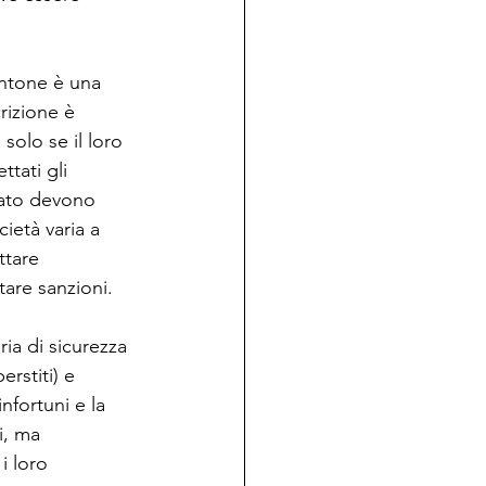
antone è una 
crizione è 
solo se il loro 
tati gli 
urato devono 
ietà varia a 
ttare 
tare sanzioni.
ia di sicurezza 
erstiti) e 
nfortuni e la 
i, ma 
i loro 