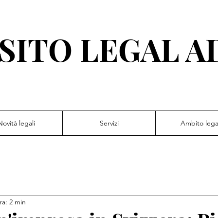
SITO LEGAL A
Novità legali
Servizi
Ambito lega
ra: 2 min