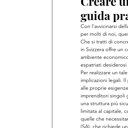
Creare u
guida pr
Con l'avvicinarsi dell
per molti di noi, ques
Che si tratti di conc
in Svizzera offre un c
ambiente economico s
espatriati desiderosi d
Per realizzare un ta
implicazioni legali. 
alle proprie esigenze
imprenditori singoli g
una struttura più sicu
limitata al capitale,
quelle che necessita
(SA), che richiede u