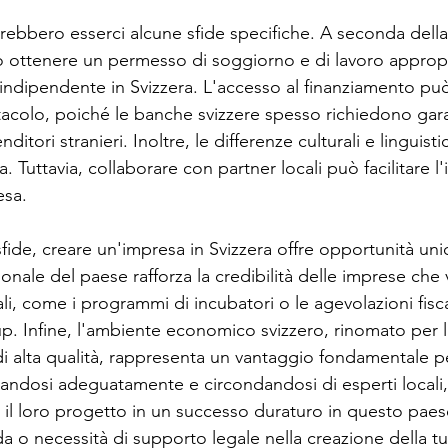
otrebbero esserci alcune sfide specifiche. A seconda della
o ottenere un permesso di soggiorno e di lavoro appropr
à indipendente in Svizzera. L'accesso al finanziamento pu
acolo, poiché le banche svizzere spesso richiedono garan
nditori stranieri. Inoltre, le differenze culturali e linguis
a. Tuttavia, collaborare con partner locali può facilitare l
esa.
ide, creare un'impresa in Svizzera offre opportunità uni
onale del paese rafforza la credibilità delle imprese che
nali, come i programmi di incubatori o le agevolazioni fisc
up. Infine, l'ambiente economico svizzero, rinomato per la
 di alta qualità, rappresenta un vantaggio fondamentale p
andosi adeguatamente e circondandosi di esperti locali, g
il loro progetto in un successo duraturo in questo paes
a o necessità di supporto legale nella creazione della t