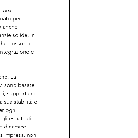
 loro 
iato per 
ò anche 
zie solide, in 
tiche possono 
'integrazione e 
che. La 
 vi sono basate 
ali, supportano 
 sua stabilità e 
er ogni 
li espatriati 
e dinamico. 
ua impresa, non 