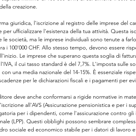
ella creazione.
orma giuridica, l'iscrizione al registro delle imprese del c
per ufficializzare l'esistenza della tua attività. Questa is
e le società, ma le imprese individuali sono tenute a farlo 
ra i 100'000 CHF. Allo stesso tempo, devono essere rispet
dall'inizio. Le imprese che superano questa soglia di fatt
l'IVA, il cui tasso standard è del 7,7%. L'imposta sulle soc
 con una media nazionale del 14-15%. È essenziale rispe
adenze per le dichiarazioni fiscali e i pagamenti per evi
ditore deve anche conformarsi a rigide normative in mater
'iscrizione all'AVS (Assicurazione pensionistica e per i sup
gatoria per i dipendenti, come l'assicurazione contro gli i
onale (LPP). Questi obblighi possono sembrare compless
o sociale ed economico stabile per i datori di lavoro e 