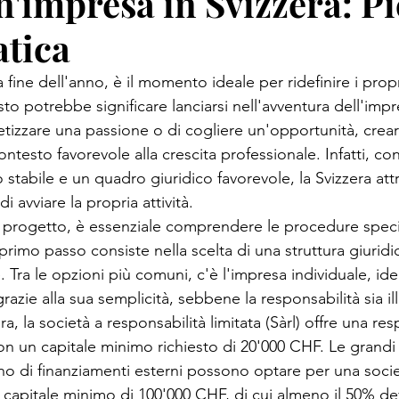
n'impresa in Svizzera: Pi
atica
a fine dell'anno, è il momento ideale per ridefinire i propri
to potrebbe significare lanciarsi nell'avventura dell'impre
retizzare una passione o di cogliere un'opportunità, crea
ontesto favorevole alla crescita professionale. Infatti, con
tabile e un quadro giuridico favorevole, la Svizzera attr
i avviare la propria attività. 
le progetto, è essenziale comprendere le procedure specif
Il primo passo consiste nella scelta di una struttura giurid
. Tra le opzioni più comuni, c'è l'impresa individuale, idea
razie alla sua semplicità, sebbene la responsabilità sia ill
ra, la società a responsabilità limitata (Sàrl) offre una res
 con un capitale minimo richiesto di 20'000 CHF. Le grand
no di finanziamenti esterni possono optare per una soci
n capitale minimo di 100'000 CHF, di cui almeno il 50% de